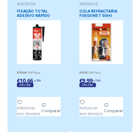
ADESIVOS
ADESIVOS
FIXAÇÃO TOTAL
COLA REFRACTÁRIA
ADESIVO RÁPIDO
FUEGONET 50ml
(3 SEGUNDOS) PARA
FUEGONET MASSÓ
INTERIOR/EXTERIOR,
PRETO, 290 ml
€
10,66
€
9,99
PVP Física
PVP Física
€
10,66
€
9,99
c/ IVA
c/ IVA
ONLINE
ONLINE
Adicionar
Adicionar
Comparar
Comparar
aos desejos
aos desejos