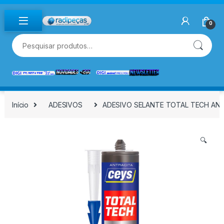
Skip to navigation
Skip to content
0
Pesquisar por:
Início
ADESIVOS
ADESIVO SELANTE TOTAL TECH ANT
🔍