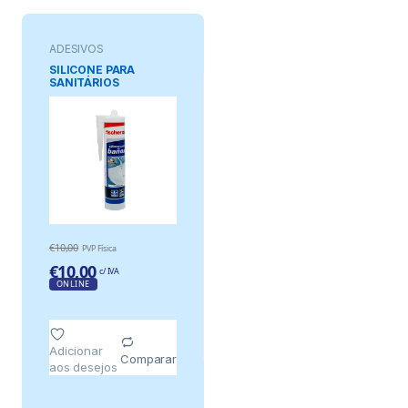
ADESIVOS
SILICONE PARA
SANITÁRIOS
TRANSPARENTE 300
ml
€
10,00
PVP Física
€
10,00
c/ IVA
ONLINE
Adicionar
Comparar
aos desejos