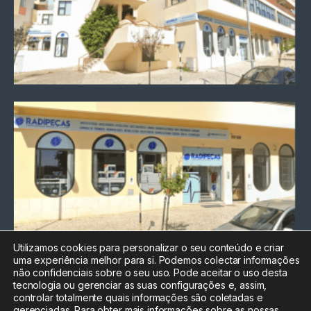
Utilizamos cookies para personalizar o seu conteúdo e criar
uma experiência melhor para si. Podemos colectar informações
Chamada para a rede fixa
não confidenciais sobre o seu uso. Pode aceitar o uso desta
nacional
tecnologia ou gerenciar as suas configurações e, assim,
Electrónica:
212
controlar totalmente quais informações são coletadas e
588 047
gerenciadas. Para obter mais informações sobre as nossas