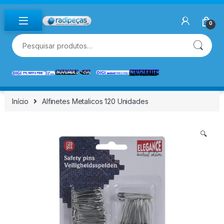
Skip to navigation
Skip to content
0
Pesquisar por:
Início
Alfinetes Metalicos 120 Unidades
🔍