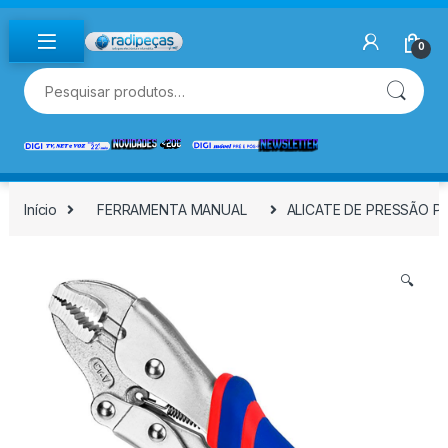
Skip to navigation
Skip to content
0
Pesquisar por:
Início
FERRAMENTA MANUAL
ALICATE DE PRESSÃO PR
🔍