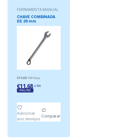
FERRAMENTA MANUAL
CHAVE COMBINADA
DE 26 mm
€
11,68
PVP Física
€
11,68
c/ IVA
ONLINE
Adicionar
Comparar
aos desejos