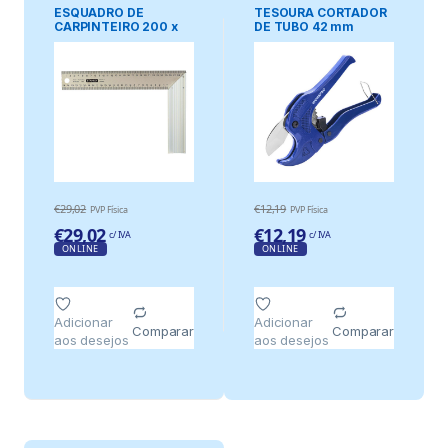
ESQUADRO DE
TESOURA CORTADOR
CARPINTEIRO 200 x
DE TUBO 42 mm
300 mm
€
29,02
€
12,19
PVP Física
PVP Física
€
29,02
€
12,19
c/ IVA
c/ IVA
ONLINE
ONLINE
Adicionar
Adicionar
Comparar
Comparar
aos desejos
aos desejos