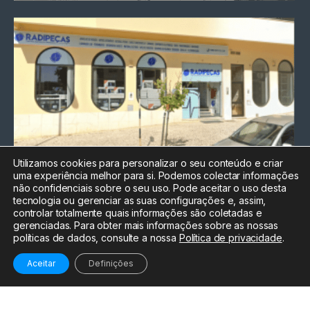
Utilizamos cookies para personalizar o seu conteúdo e criar
uma experiência melhor para si. Podemos colectar informações
Chamada para a rede fixa
não confidenciais sobre o seu uso. Pode aceitar o uso desta
nacional
tecnologia ou gerenciar as suas configurações e, assim,
Electrónica:
212
controlar totalmente quais informações são coletadas e
588 047
gerenciadas. Para obter mais informações sobre as nossas
políticas de dados, consulte a nossa
Política de privacidade
.
Informática:
212
588 044
Aceitar
Definições