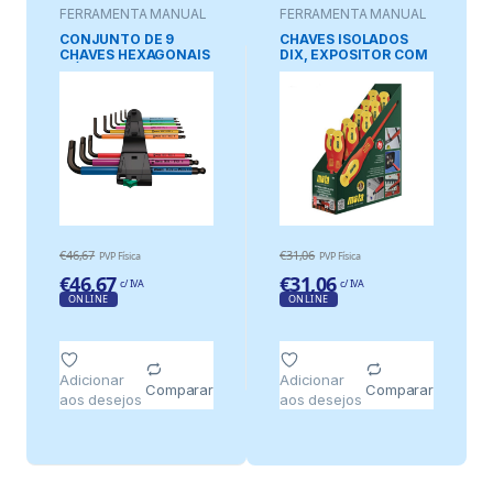
FERRAMENTA MANUAL
FERRAMENTA MANUAL
CONJUNTO DE 9
CHAVES ISOLADOS
CHAVES HEXAGONAIS
DIX, EXPOSITOR COM
MÉTRICAS
10 unidades
MULTICOLORIDAS
COM
DESLOCAMENTO
€
46,67
€
31,06
PVP Física
PVP Física
€
46,67
€
31,06
c/ IVA
c/ IVA
ONLINE
ONLINE
Adicionar
Adicionar
Comparar
Comparar
aos desejos
aos desejos