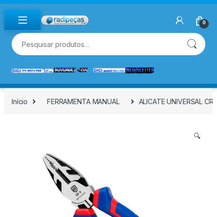
Skip to navigation
Skip to content
0
Pesquisar por:
Início
FERRAMENTA MANUAL
ALICATE UNIVERSAL CR
🔍