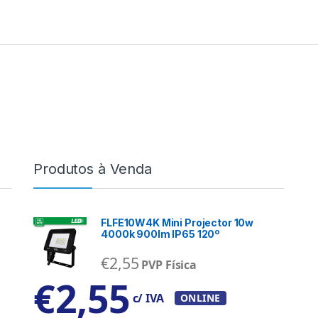
Produtos à Venda
FLFE10W4K Mini Projector 10w
4000k 900lm IP65 120º
€
2,55
PVP Física
€
2,55
c/ IVA
ONLINE