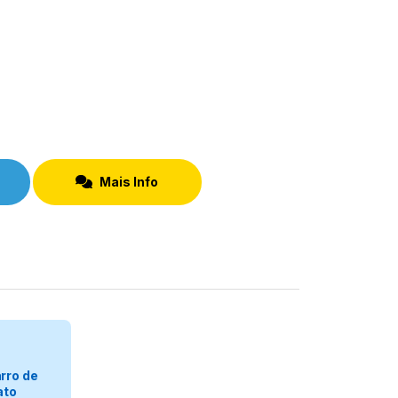
Mais Info
egorizar
rro de
ato