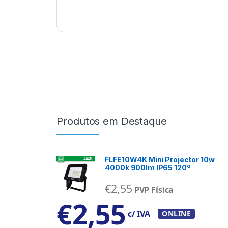
Produtos em Destaque
FLFE10W4K Mini Projector 10w
4000k 900lm IP65 120º
€
2,55
PVP Física
€
2,55
c/ IVA
ONLINE