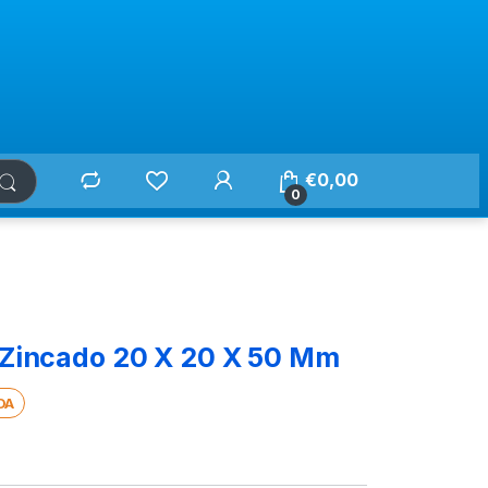
€
0,00
0
 Zincado 20 X 20 X 50 Mm
DA