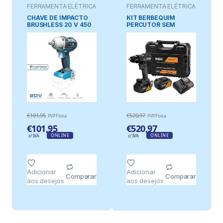
FERRAMENTA ELÉTRICA
FERRAMENTA ELÉTRICA
CHAVE DE IMPACTO
KIT BERBEQUIM
BRUSHLESS 20 V 450
PERCUTOR SEM
Nm SEM BATERIA
ESCOVAS MCLAREN
NEM CARREGADOR
XR 18 V Ø13 mm, COM
2 BATERIAS 5 Ah E
CARREGADOR
€
101,95
€
520,97
PVP Física
PVP Física
€
101,95
€
520,97
ONLINE
ONLINE
c/ IVA
c/ IVA
Adicionar
Adicionar
Comparar
Comparar
aos desejos
aos desejos