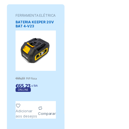
FERRAMENTA ELÉTRICA
BATERÍA KEEPER 20V
BAT 4-V23
€
65,23
PVP Física
€
65,23
c/ IVA
ONLINE
Adicionar
Comparar
aos desejos