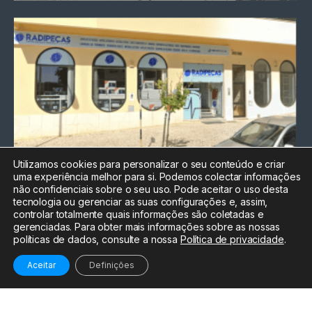
Utilizamos cookies para personalizar o seu conteúdo e criar
uma experiência melhor para si. Podemos colectar informações
Chamada para a rede fixa
não confidenciais sobre o seu uso. Pode aceitar o uso desta
nacional
tecnologia ou gerenciar as suas configurações e, assim,
Electrónica:
212
controlar totalmente quais informações são coletadas e
588 047
gerenciadas. Para obter mais informações sobre as nossas
políticas de dados, consulte a nossa
Política de privacidade
.
Informática:
212
588 044
Aceitar
Definições