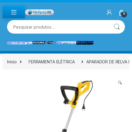
Skip to navigation
Skip to content
0
Pesquisar por:
Início
FERRAMENTA ELÉTRICA
APARADOR DE RELVA D
🔍