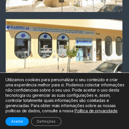
Utilizamos cookies para personalizar o seu conteúdo e criar
uma experiência melhor para si. Podemos colectar informações
Chamada para a rede fixa
não confidenciais sobre o seu uso. Pode aceitar o uso desta
nacional
tecnologia ou gerenciar as suas configurações e, assim,
Electrónica:
212
controlar totalmente quais informações são coletadas e
588 047
gerenciadas. Para obter mais informações sobre as nossas
políticas de dados, consulte a nossa
Política de privacidade
.
Informática:
212
588 044
Aceitar
Definições