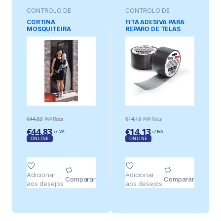
CONTROLO DE
CONTROLO DE
PRAGAS
PRAGAS
CORTINA
FITA ADESIVA PARA
MOSQUITEIRA
REPARO DE TELAS
TELESCÓPICA,
MOSQUITEIRAS DE
ANTRACITE, 4
FIBRA DE VIDRO,
PAINÉIS, 105-130 x
ADAPTÁVEL, COR
250 cm
CINZA, 5 x 200 cm
€
44,83
€
14,13
PVP Física
PVP Física
€
44,83
€
14,13
c/ IVA
c/ IVA
ONLINE
ONLINE
Adicionar
Adicionar
Comparar
Comparar
aos desejos
aos desejos