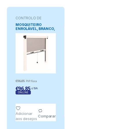
CONTROLO DE
PRAGAS
MOSQUITEIRO
ENROLÁVEL, BRANCO,
140 x 140 cm
€
96,85
PVP Física
€
96,85
c/ IVA
ONLINE
Adicionar
Comparar
aos desejos