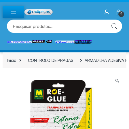
Skip to navigation
Skip to content
0
Pesquisar por:
Início
CONTROLO DE PRAGAS
ARMADILHA ADESIVA P
🔍