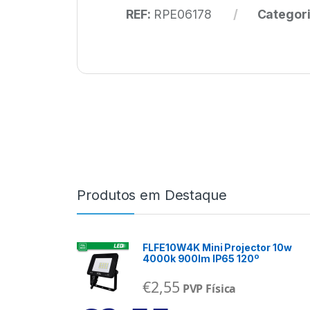
REF:
RPE06178
Categor
Produtos em Destaque
FLFE10W4K Mini Projector 10w
4000k 900lm IP65 120º
€
2,55
PVP Física