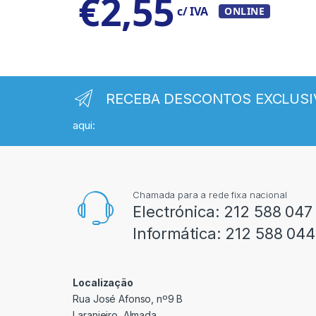
€
2,55
c/ IVA
ONLINE
RECEBA DESCONTOS EXCLUSI
aqui:
Chamada para a rede fixa nacional
Electrónica:
212 588 047
Informática:
212 588 044
Localização
Rua José Afonso, nº9 B
Laranjeiro, Almada