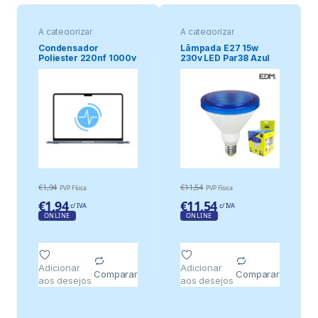
A categorizar
A categorizar
Condensador
Lâmpada E27 15w
Poliester 220nf 1000v
230v LED Par38 Azul
Ip64 1200lm
€
1,94
€
11,54
PVP Física
PVP Física
€
1,94
€
11,54
c/ IVA
c/ IVA
ONLINE
ONLINE
Adicionar
Adicionar
Comparar
Comparar
aos desejos
aos desejos