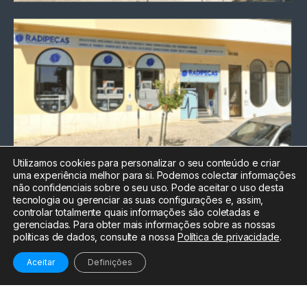
Utilizamos cookies para personalizar o seu conteúdo e criar
uma experiência melhor para si. Podemos colectar informações
Chamada para a rede fixa
não confidenciais sobre o seu uso. Pode aceitar o uso desta
nacional
tecnologia ou gerenciar as suas configurações e, assim,
Electrónica:
212
controlar totalmente quais informações são coletadas e
588 047
gerenciadas. Para obter mais informações sobre as nossas
políticas de dados, consulte a nossa
Política de privacidade
.
Informática:
212
588 044
Aceitar
Definições