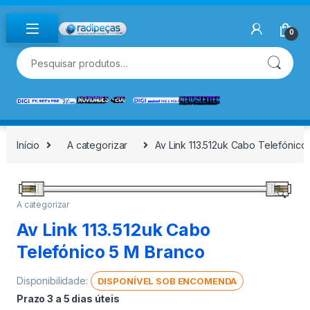
Skip to navigation
Skip to content
0
Pesquisar por:
Início
A categorizar
Av Link 113.512uk Cabo Telefónico
🔍
A categorizar
Av Link 113.512uk Cabo
Telefónico 5 M Branco
Disponibilidade:
DISPONÍVEL SOB ENCOMENDA
Prazo 3 a 5 dias úteis