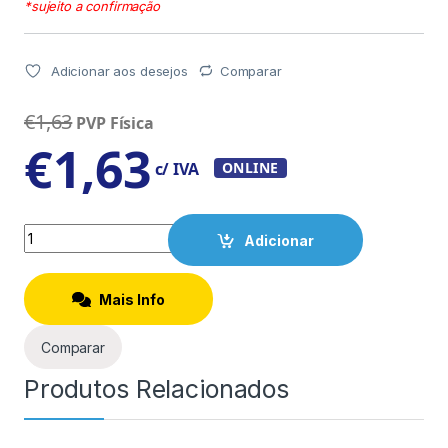
*sujeito a confirmação
Adicionar aos desejos
Comparar
€
1,63
PVP Física
€
1,63
c/ IVA
ONLINE
Quantity
Adicionar
Mais Info
Comparar
Produtos Relacionados