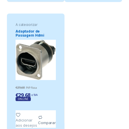
A categorizar
Adaptador de
Passagem Hdmi
Nahdmi 19 N / a
€
29,68
PVP Física
€
29,68
c/ IVA
ONLINE
Adicionar
Comparar
aos desejos