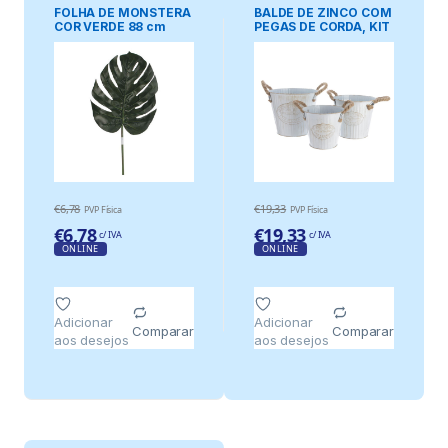
FOLHA DE MONSTERA
BALDE DE ZINCO COM
COR VERDE 88 cm
PEGAS DE CORDA, KIT
DE 3unid. Ø20x17cm
Ø17x15cm Ø15x13cm.
€
6,78
€
19,33
PVP Física
PVP Física
€
6,78
€
19,33
c/ IVA
c/ IVA
ONLINE
ONLINE
Adicionar
Adicionar
Comparar
Comparar
aos desejos
aos desejos