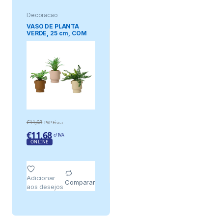
Decoração
VASO DE PLANTA
VERDE, 25 cm, COM
VASOS DE CORES
SORTIDAS, MODELOS
VARIADOS
€
11,68
PVP Física
€
11,68
c/ IVA
ONLINE
Adicionar
Comparar
aos desejos