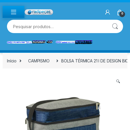
Skip to navigation
Skip to content
0
Pesquisar por:
Início
CAMPISMO
BOLSA TÉRMICA 21 l DE DESIGN BI
🔍