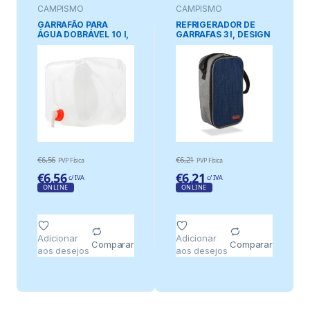
CAMPISMO
CAMPISMO
GARRAFÃO PARA
REFRIGERADOR DE
ÁGUA DOBRÁVEL 10 l,
GARRAFAS 3 l, DESIGN
23 x 23 x 25 cm
DE DOIS TONS
€
6,56
€
6,21
PVP Física
PVP Física
€
6,56
€
6,21
c/ IVA
c/ IVA
ONLINE
ONLINE
Adicionar
Adicionar
Comparar
Comparar
aos desejos
aos desejos