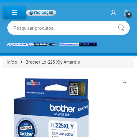
Skip to navigation
Skip to content
0
Pesquisar por:
Início
Brother Lc-225 Xly Amarelo
🔍