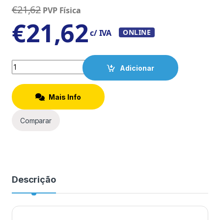
€
21,62
PVP Física
€
21,62
c/ IVA
ONLINE
Quantity
Adicionar
Mais Info
Comparar
Descrição