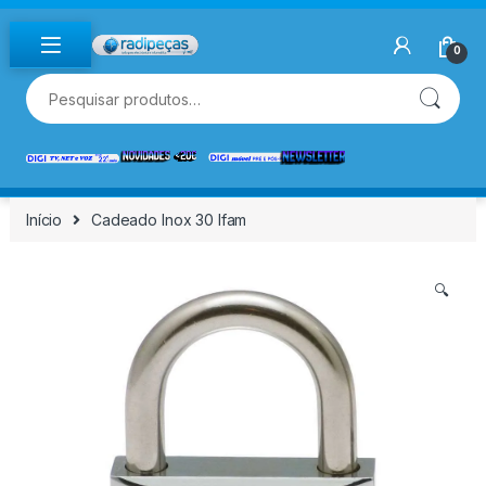
Skip to navigation
Skip to content
0
Pesquisar por:
Início
Cadeado Inox 30 Ifam
🔍