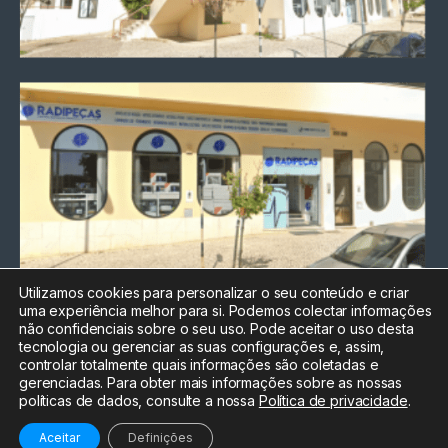
Utilizamos cookies para personalizar o seu conteúdo e criar
uma experiência melhor para si. Podemos colectar informações
Chamada para a rede fixa
não confidenciais sobre o seu uso. Pode aceitar o uso desta
nacional
tecnologia ou gerenciar as suas configurações e, assim,
Electrónica:
212
controlar totalmente quais informações são coletadas e
588 047
gerenciadas. Para obter mais informações sobre as nossas
políticas de dados, consulte a nossa
Política de privacidade
.
Informática:
212
588 044
Aceitar
Definições