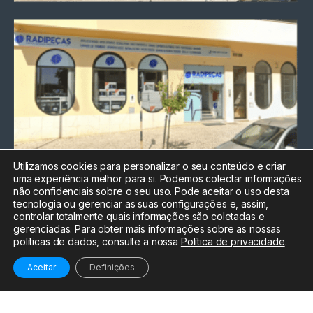
Utilizamos cookies para personalizar o seu conteúdo e criar
uma experiência melhor para si. Podemos colectar informações
Chamada para a rede fixa
não confidenciais sobre o seu uso. Pode aceitar o uso desta
nacional
tecnologia ou gerenciar as suas configurações e, assim,
Electrónica:
212
controlar totalmente quais informações são coletadas e
588 047
gerenciadas. Para obter mais informações sobre as nossas
políticas de dados, consulte a nossa
Política de privacidade
.
Informática:
212
588 044
Aceitar
Definições