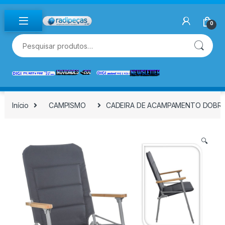
Skip to navigation
Skip to content
0
Pesquisar por:
Início
CAMPISMO
CADEIRA DE ACAMPAMENTO DOBRÁVE
🔍