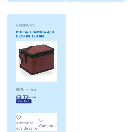
CAMPISMO
BOLSA TÉRMICA 4,5 l
DESIGN TEXAN
GARNET COM ALÇA,
20 x 15 x 15 cm
€
3,72
PVP Física
€
3,72
c/ IVA
ONLINE
Adicionar
Comparar
aos desejos