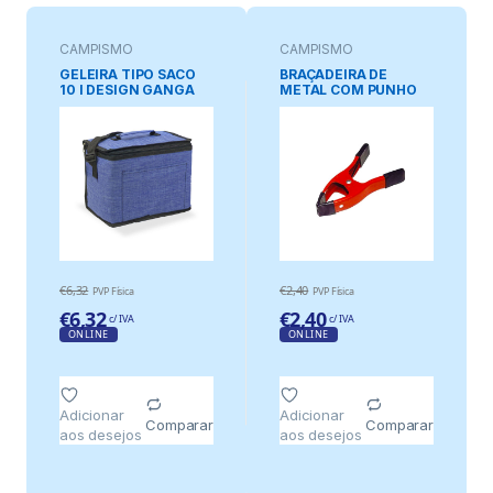
CAMPISMO
CAMPISMO
GELEIRA TIPO SACO
BRAÇADEIRA DE
10 l DESIGN GANGA
METAL COM PUNHO
AZUL COM DEBRUM E
DE BORRACHA 10cm.
PEGA PRETA, 28 x 16 x
BENSON
22 cm
€
6,32
€
2,40
PVP Física
PVP Física
€
6,32
€
2,40
c/ IVA
c/ IVA
ONLINE
ONLINE
Adicionar
Adicionar
Comparar
Comparar
aos desejos
aos desejos