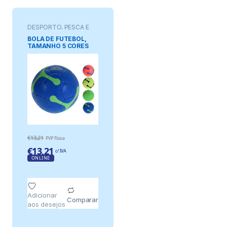
DESPORTO, PESCA E
JOGOS
BOLA DE FUTEBOL,
TAMANHO 5 CORES
SORTIDAS
€
13,21
PVP Física
€
13,21
c/ IVA
ONLINE
Adicionar
Comparar
aos desejos