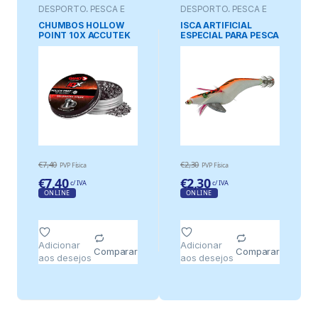
DESPORTO, PESCA E
DESPORTO, PESCA E
JOGOS
JOGOS
CHUMBOS HOLLOW
ISCA ARTIFICIAL
POINT 10X ACCUTEK
ESPECIAL PARA PESCA
CALIBRE 5,5 mm (.22) 1
DE LULAS E CHOCO.
g (15,42 gr) 250
BARRIGA BRANCA COR
unidades
LARANJA 135 mm
€
7,40
€
2,30
PVP Física
PVP Física
€
7,40
€
2,30
c/ IVA
c/ IVA
ONLINE
ONLINE
Adicionar
Adicionar
Comparar
Comparar
aos desejos
aos desejos