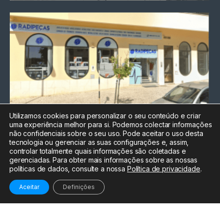
Utilizamos cookies para personalizar o seu conteúdo e criar
uma experiência melhor para si. Podemos colectar informações
Chamada para a rede fixa
não confidenciais sobre o seu uso. Pode aceitar o uso desta
nacional
tecnologia ou gerenciar as suas configurações e, assim,
Electrónica:
212
controlar totalmente quais informações são coletadas e
588 047
gerenciadas. Para obter mais informações sobre as nossas
políticas de dados, consulte a nossa
Política de privacidade
.
Informática:
212
588 044
Aceitar
Definições