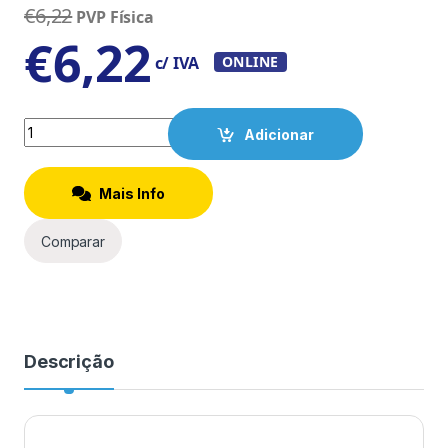
€
6,22
PVP Física
€
6,22
c/ IVA
ONLINE
Quantity
Adicionar
Mais Info
Comparar
Descrição