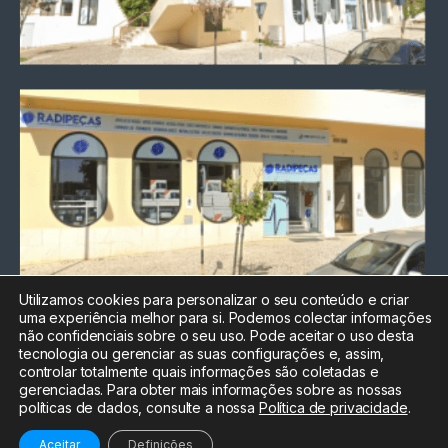
Utilizamos cookies para personalizar o seu conteúdo e criar
uma experiência melhor para si. Podemos colectar informações
Chamada para a rede fixa
não confidenciais sobre o seu uso. Pode aceitar o uso desta
nacional
tecnologia ou gerenciar as suas configurações e, assim,
Electrónica:
212
controlar totalmente quais informações são coletadas e
588 047
gerenciadas. Para obter mais informações sobre as nossas
políticas de dados, consulte a nossa
Política de privacidade
.
Informática:
212
588 044
Aceitar
Definições