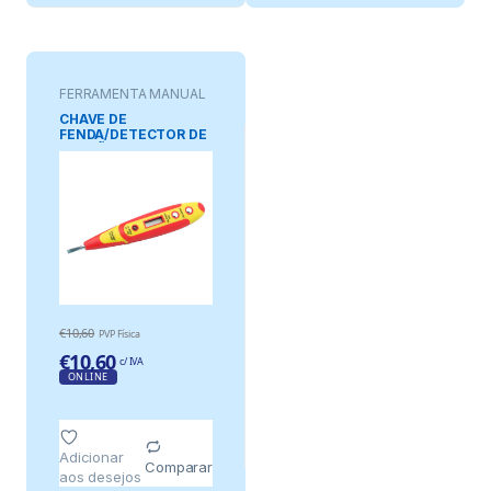
FERRAMENTA MANUAL
CHAVE DE
FENDA/DETECTOR DE
TENSÃO E
CONTINUIDADE
€
10,60
PVP Física
€
10,60
c/ IVA
ONLINE
Adicionar
Comparar
aos desejos