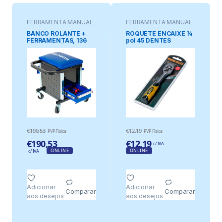
FERRAMENTA MANUAL
FERRAMENTA MANUAL
BANCO ROLANTE +
ROQUETE ENCAIXE ¼
FERRAMENTAS, 136
pol 45 DENTES
PEÇAS, (MÉTRICO-
CROMO VANADIO
SAE)
€
190,53
€
12,19
PVP Física
PVP Física
€
190,53
€
12,19
c/ IVA
ONLINE
ONLINE
c/ IVA
Adicionar
Adicionar
Comparar
Comparar
aos desejos
aos desejos