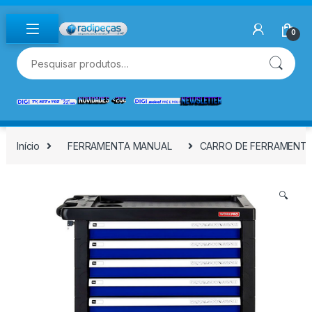
Skip to navigation
Skip to content
0
Pesquisar por:
Início
FERRAMENTA MANUAL
CARRO DE FERRAMENTAS
🔍