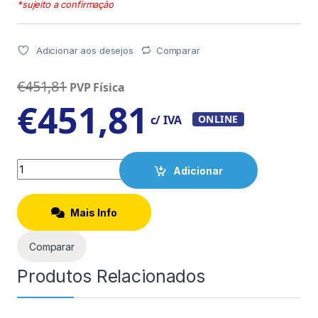
*sujeito a confirmação
Adicionar aos desejos
Comparar
€
451,81
PVP Física
€
451,81
c/ IVA
ONLINE
Quantity
Adicionar
Mais Info
Comparar
Produtos Relacionados