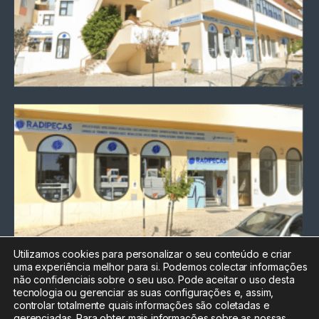
Utilizamos cookies para personalizar o seu conteúdo e criar
uma experiência melhor para si. Podemos colectar informações
Chamada para a rede fixa
não confidenciais sobre o seu uso. Pode aceitar o uso desta
nacional
tecnologia ou gerenciar as suas configurações e, assim,
Electrónica:
212
controlar totalmente quais informações são coletadas e
588 047
gerenciadas. Para obter mais informações sobre as nossas