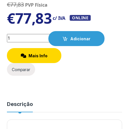
€
77,83
PVP Física
€
77,83
c/ IVA
ONLINE
Quantity
Adicionar
Mais Info
Comparar
Descrição