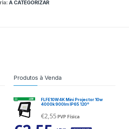
ria:
A CATEGORIZAR
Produtos à Venda
FLFE10W4K Mini Projector 10w
4000k 900lm IP65 120º
€
2,55
PVP Física