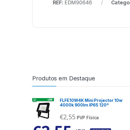
REF:
EDM90646
Catego
Produtos em Destaque
FLFE10W4K Mini Projector 10w
4000k 900lm IP65 120º
€
2,55
PVP Física