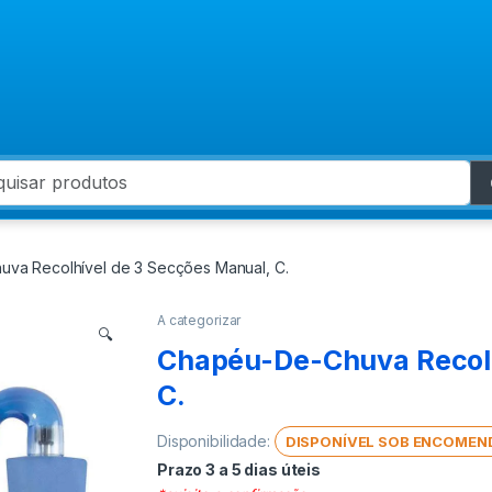
 for:
va Recolhível de 3 Secções Manual, C.
A categorizar
🔍
Chapéu-De-Chuva Recolh
C.
Disponibilidade:
DISPONÍVEL SOB ENCOMEN
Prazo 3 a 5 dias úteis