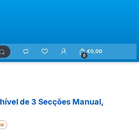
€
0,00
0
ível de 3 Secções Manual,
DA