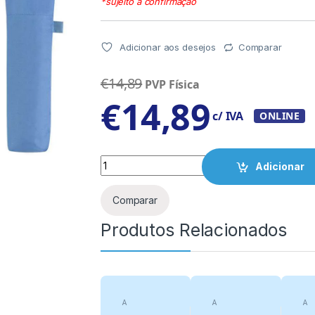
*sujeito a confirmação
Adicionar aos desejos
Comparar
€
14,89
PVP Física
€
14,89
c/ IVA
ONLINE
Quantity
Adicionar
Comparar
Produtos Relacionados
A
A
A
categorizar
categorizar
cat