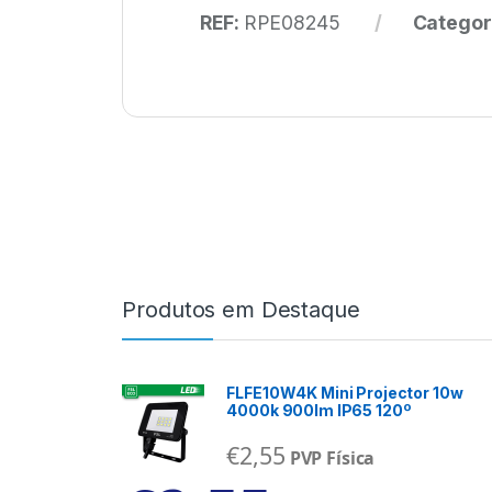
REF:
RPE08245
Categor
Produtos em Destaque
FLFE10W4K Mini Projector 10w
4000k 900lm IP65 120º
€
2,55
PVP Física