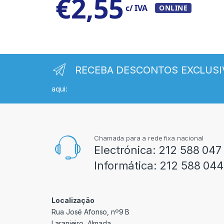
€
2,55
c/ IVA
ONLINE
RECEBA DESCONTOS EXCLUSI
aqui:
Chamada para a rede fixa nacional
Electrónica:
212 588 047
Informática:
212 588 044
Localização
Rua José Afonso, nº9 B
Laranjeiro, Almada