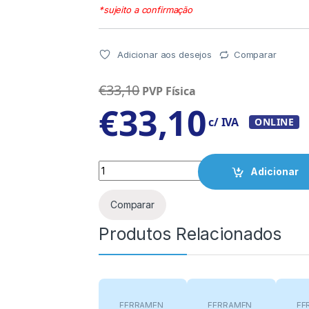
*sujeito a confirmação
Adicionar aos desejos
Comparar
€
33,10
PVP Física
€
33,10
c/ IVA
ONLINE
Quantity
Adicionar
Comparar
Produtos Relacionados
FERRAMEN
FERRAMEN
FE