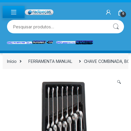
Skip to navigation
Skip to content
0
Pesquisar por:
Início
FERRAMENTA MANUAL
CHAVE COMBINADA, BOCA
🔍