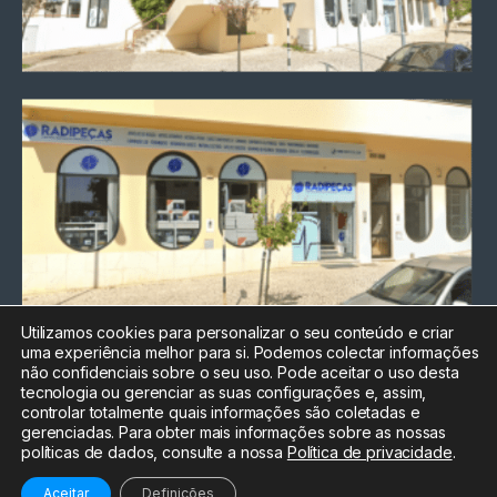
Utilizamos cookies para personalizar o seu conteúdo e criar
uma experiência melhor para si. Podemos colectar informações
Chamada para a rede fixa
não confidenciais sobre o seu uso. Pode aceitar o uso desta
nacional
tecnologia ou gerenciar as suas configurações e, assim,
Electrónica:
212
controlar totalmente quais informações são coletadas e
588 047
gerenciadas. Para obter mais informações sobre as nossas
políticas de dados, consulte a nossa
Política de privacidade
.
Informática:
212
588 044
Aceitar
Definições