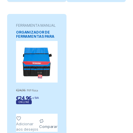
FERRAMENTA MANUAL
ORGANIZADOR DE
FERRAMENTAS PARA
BALDE DE 19 l/ APROX.
Ø28
€
24,96
PVP Física
€
24,96
c/ IVA
ONLINE
Adicionar
Comparar
aos desejos