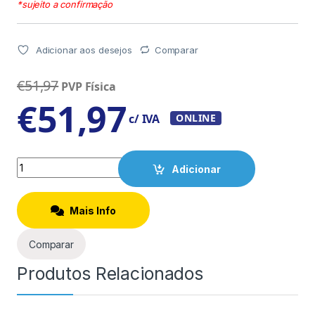
*sujeito a confirmação
Adicionar aos desejos
Comparar
€
51,97
PVP Física
€
51,97
c/ IVA
ONLINE
Quantity
Adicionar
Mais Info
Comparar
Produtos Relacionados