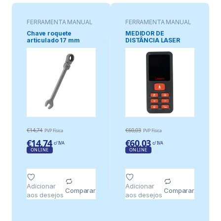
FERRAMENTA MANUAL
FERRAMENTA MANUAL
Chave roquete
MEDIDOR DE
articulado 17 mm
DISTÂNCIA LASER
VERMELHO 40 m
€
14,74
€
60,03
PVP Física
PVP Física
€
14,74
€
60,03
c/ IVA
c/ IVA
ONLINE
ONLINE
Adicionar
Adicionar
Comparar
Comparar
aos desejos
aos desejos