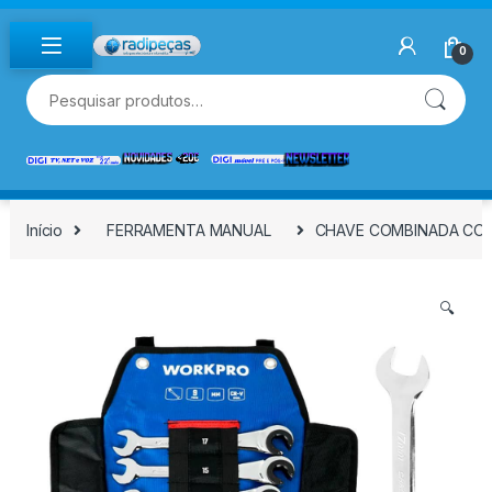
Skip to navigation
Skip to content
0
Pesquisar por:
Início
FERRAMENTA MANUAL
CHAVE COMBINADA COM 
🔍