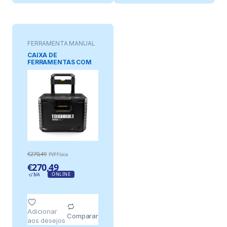
FERRAMENTA MANUAL
CAIXA DE
FERRAMENTAS COM
RODAS STACKTECH,
53 x 40,5 x 40 cm
€
270,49
PVP Física
€
270,49
ONLINE
c/ IVA
Adicionar
Comparar
aos desejos