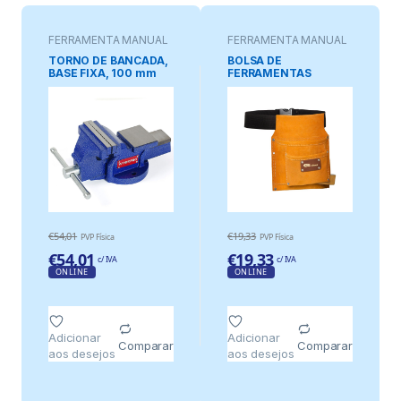
FERRAMENTA MANUAL
FERRAMENTA MANUAL
TORNO DE BANCADA,
BOLSA DE
BASE FIXA, 100 mm
FERRAMENTAS
SIMPLES
€
54,01
€
19,33
PVP Física
PVP Física
€
54,01
€
19,33
c/ IVA
c/ IVA
ONLINE
ONLINE
Adicionar
Adicionar
Comparar
Comparar
aos desejos
aos desejos