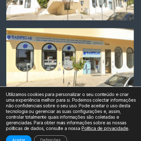
Utilizamos cookies para personalizar o seu conteúdo e criar
uma experiência melhor para si. Podemos colectar informações
Chamada para a rede fixa
não confidenciais sobre o seu uso. Pode aceitar o uso desta
nacional
tecnologia ou gerenciar as suas configurações e, assim,
Electrónica:
212
controlar totalmente quais informações são coletadas e
588 047
gerenciadas. Para obter mais informações sobre as nossas
políticas de dados, consulte a nossa
Política de privacidade
.
Informática:
212
588 044
Aceitar
Definições