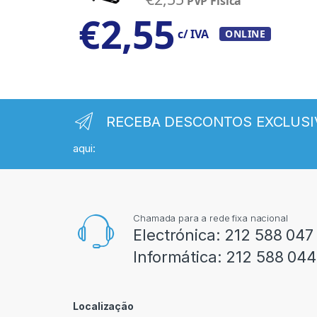
PVP Física
€
2,55
c/ IVA
ONLINE
RECEBA DESCONTOS EXCLUSI
aqui:
Chamada para a rede fixa nacional
Electrónica:
212 588 047
Informática:
212 588 044
Localização