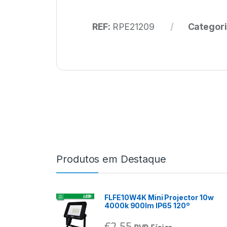
REF:
RPE21209
Categori
Produtos em Destaque
FLFE10W4K Mini Projector 10w
4000k 900lm IP65 120º
€
2,55