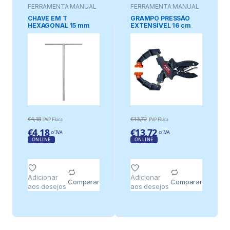
FERRAMENTA MANUAL
FERRAMENTA MANUAL
CHAVE EM T
GRAMPO PRESSÃO
HEXAGONAL 15 mm
EXTENSÍVEL 16 cm
€
4,18
€
13,72
PVP Física
PVP Física
€
4,18
€
13,72
c/ IVA
c/ IVA
ONLINE
ONLINE
Adicionar
Adicionar
Comparar
Comparar
aos desejos
aos desejos