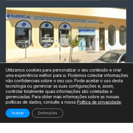
Utilizamos cookies para personalizar o seu conteúdo e criar
uma experiência melhor para si. Podemos colectar informações
Chamada para a rede fixa
não confidenciais sobre o seu uso. Pode aceitar o uso desta
nacional
tecnologia ou gerenciar as suas configurações e, assim,
Electrónica:
212
controlar totalmente quais informações são coletadas e
588 047
gerenciadas. Para obter mais informações sobre as nossas
políticas de dados, consulte a nossa
Política de privacidade
.
Informática:
212
588 044
Aceitar
Definições