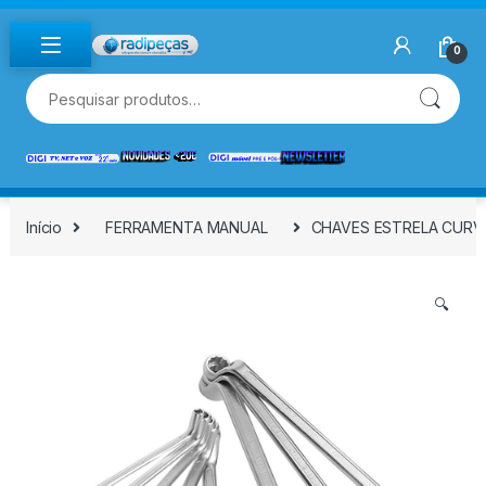
Skip to navigation
Skip to content
0
Pesquisar por:
Início
FERRAMENTA MANUAL
CHAVES ESTRELA CURVA
🔍