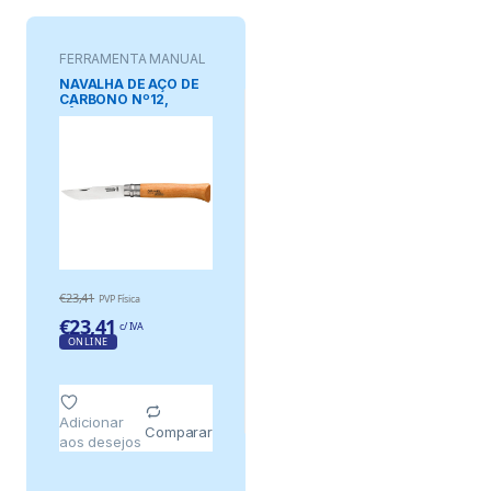
FERRAMENTA MANUAL
NAVALHA DE AÇO DE
CARBONO Nº12,
LÂMINA DE 12 cm
€
23,41
PVP Física
€
23,41
c/ IVA
ONLINE
Adicionar
Comparar
aos desejos