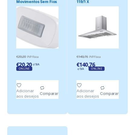
Movimentos Sem Fios
119/1 X
433mhz
€
20,20
€
140,76
PVP Física
PVP Física
€
20,20
€
140,76
c/ IVA
ONLINE
ONLINE
c/ IVA
Adicionar
Adicionar
Comparar
Comparar
aos desejos
aos desejos