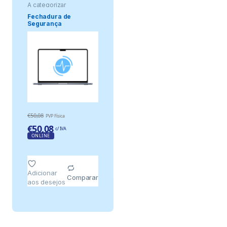
A categorizar
Fechadura de
Segurança
Electromecânica –
Modo Abe.
€
50,08
PVP Física
€
50,08
c/ IVA
ONLINE
Adicionar
Comparar
aos desejos