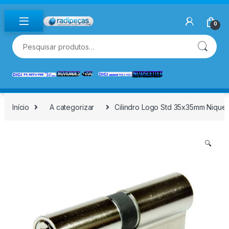
Skip to navigation
Skip to content
0
Pesquisar por:
Início
A categorizar
Cilindro Logo Std 35x35mm Niquel
🔍