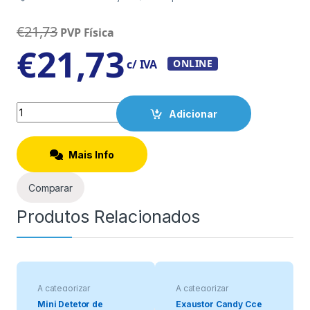
€
21,73
PVP Física
€
21,73
c/ IVA
ONLINE
Quantity
Adicionar
Mais Info
Comparar
Produtos Relacionados
A categorizar
A categorizar
Mini Detetor de
Exaustor Candy Cce