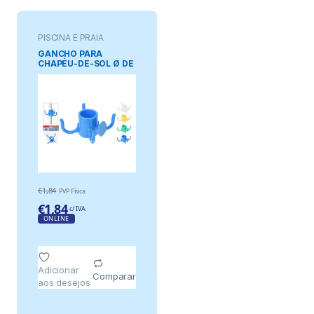
PISCINA E PRAIA
GANCHO PARA
CHAPÉU-DE-SOL Ø DE
19 A 32mm. CORES
SORTIDAS CORES /
MODELOS DIVERSOS
€
1,84
PVP Física
€
1,84
c/ IVA
ONLINE
Adicionar
Comparar
aos desejos