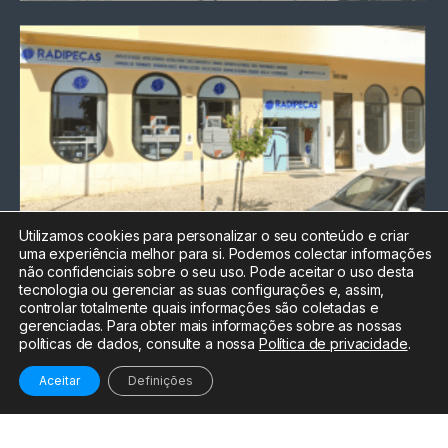
Utilizamos cookies para personalizar o seu conteúdo e criar
uma experiência melhor para si. Podemos colectar informações
Chamada para a rede fixa
não confidenciais sobre o seu uso. Pode aceitar o uso desta
nacional
tecnologia ou gerenciar as suas configurações e, assim,
Electrónica:
212
controlar totalmente quais informações são coletadas e
588 047
gerenciadas. Para obter mais informações sobre as nossas
políticas de dados, consulte a nossa
Política de privacidade
.
Informática:
212
588 044
Aceitar
Definições