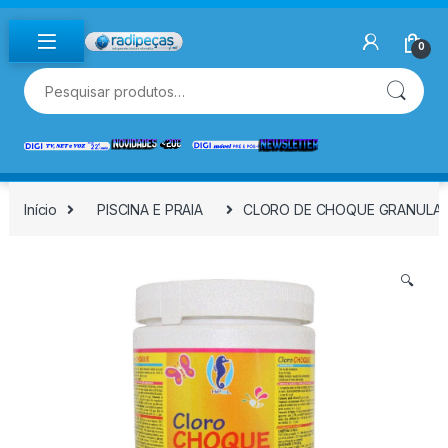
Skip to navigation
Skip to content
0
Pesquisar por:
Início
PISCINA E PRAIA
CLORO DE CHOQUE GRANULADO
🔍