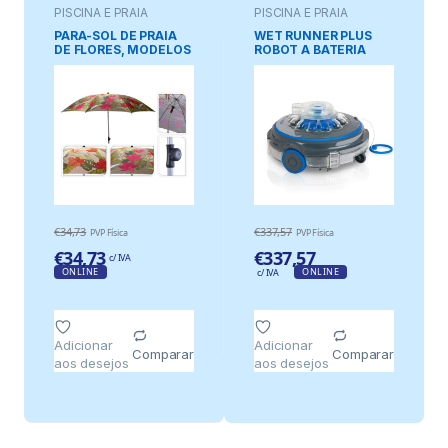
PISCINA E PRAIA
PISCINA E PRAIA
PARA-SOL DE PRAIA
WET RUNNER PLUS
DE FLORES, MODELOS
ROBOT A BATERIA
VARIADOS, Ø200 x
PARA PISCINAS
180 cm
ELEVADAS E
ENTERRADAS RBR75
GRE
€
34,73
€
337,57
PVP Física
PVP Física
€
34,73
€
337,57
c/ IVA
ONLINE
ONLINE
c/ IVA
Adicionar
Adicionar
Comparar
Comparar
aos desejos
aos desejos