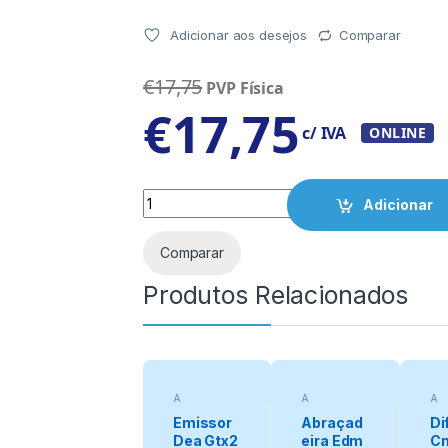
Adicionar aos desejos
Comparar
€
17,75
PVP Física
€
17,75
c/ IVA
ONLINE
Quantity
Adicionar
Comparar
Produtos Relacionados
A
A
A
categorizar
categorizar
cat
Emissor
Abraçad
Di
Dea Gtx2
eira Edm
C