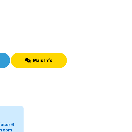
Mais Info
egorizar
fusor 6
m com