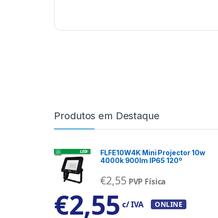
Produtos em Destaque
FLFE10W4K Mini Projector 10w
4000k 900lm IP65 120º
€
2,55
PVP Física
€
2,55
c/ IVA
ONLINE