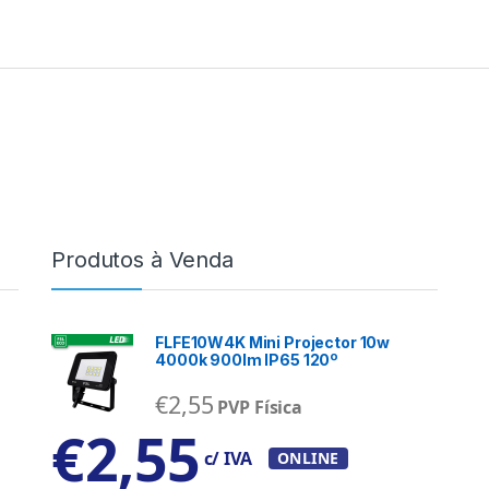
Produtos à Venda
FLFE10W4K Mini Projector 10w
4000k 900lm IP65 120º
€
2,55
PVP Física
€
2,55
c/ IVA
ONLINE