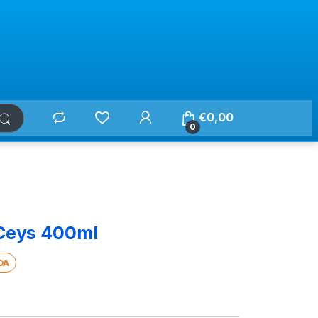
€
0,00
0
 Ceys 400ml
DA