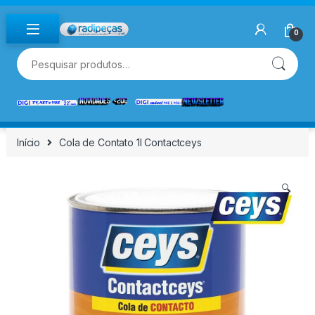
Skip to navigation
Skip to content
0
Pesquisar por:
Início
Cola de Contato 1l Contactceys
🔍