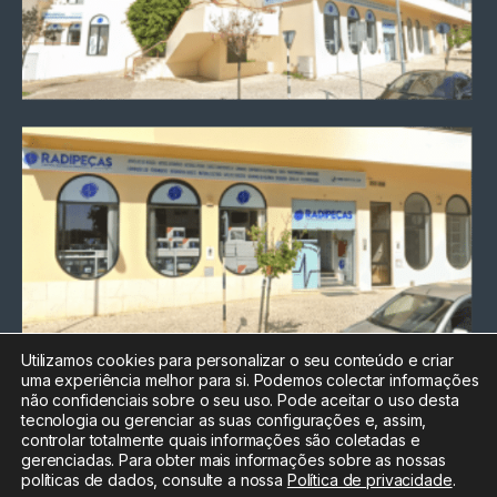
Utilizamos cookies para personalizar o seu conteúdo e criar
uma experiência melhor para si. Podemos colectar informações
Chamada para a rede fixa
não confidenciais sobre o seu uso. Pode aceitar o uso desta
nacional
tecnologia ou gerenciar as suas configurações e, assim,
Electrónica:
212
controlar totalmente quais informações são coletadas e
588 047
gerenciadas. Para obter mais informações sobre as nossas
políticas de dados, consulte a nossa
Política de privacidade
.
Informática:
212