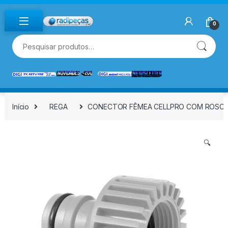
Skip to navigation
Skip to content
0
Pesquisar por:
Início
REGA
CONECTOR FÊMEA CELLPRO COM ROSCA, 
🔍