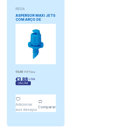
REGA
ASPERSOR MAXI JETS
COM ARCO DE
IRRIGAÇÃO DE 180°, 10
uds
€
3,88
PVP Física
€
3,88
c/ IVA
ONLINE
Adicionar
Comparar
aos desejos