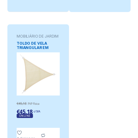
MOBILIÁRIO DE JARDIM
TOLDO DE VELA
TRIANGULAR EM
HDPE BEGE 5 x 5 x 5 m
€
45,18
PVP Física
€
45,18
c/ IVA
ONLINE