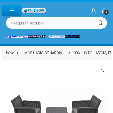
Skip to navigation
Skip to content
0
Pesquisar por:
Início
MOBILIÁRIO DE JARDIM
CONJUNTO JARDIM/TERR
🔍