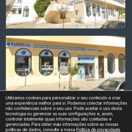
Utilizamos cookies para personalizar o seu conteúdo e criar
uma experiência melhor para si. Podemos colectar informações
Chamada para a rede fixa
não confidenciais sobre o seu uso. Pode aceitar o uso desta
nacional
tecnologia ou gerenciar as suas configurações e, assim,
Electrónica:
212
controlar totalmente quais informações são coletadas e
588 047
gerenciadas. Para obter mais informações sobre as nossas
políticas de dados, consulte a nossa
Política de privacidade
.
Informática:
212