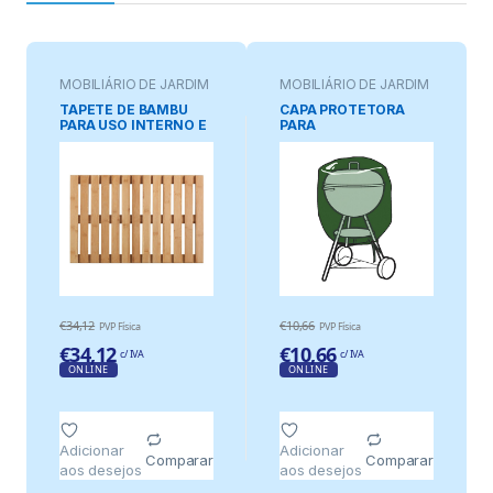
MOBILIÁRIO DE JARDIM
MOBILIÁRIO DE JARDIM
TAPETE DE BAMBU
CAPA PROTETORA
PARA USO INTERNO E
PARA
EXTERNO, 60 x 40 cm
CHURRASQUEIRAS,
Ø73 x 60 cm, 100
g/m²
€
34,12
€
10,66
PVP Física
PVP Física
€
34,12
€
10,66
c/ IVA
c/ IVA
ONLINE
ONLINE
Adicionar
Adicionar
Comparar
Comparar
aos desejos
aos desejos