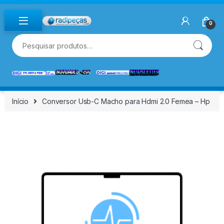
Skip to navigation
Skip to content
0
Pesquisar por:
Início
Conversor Usb-C Macho para Hdmi 2.0 Femea – Hp