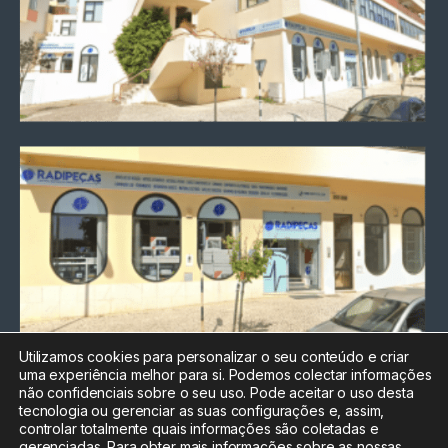
Utilizamos cookies para personalizar o seu conteúdo e criar
uma experiência melhor para si. Podemos colectar informações
Chamada para a rede fixa
não confidenciais sobre o seu uso. Pode aceitar o uso desta
nacional
tecnologia ou gerenciar as suas configurações e, assim,
Electrónica:
212
controlar totalmente quais informações são coletadas e
588 047
gerenciadas. Para obter mais informações sobre as nossas