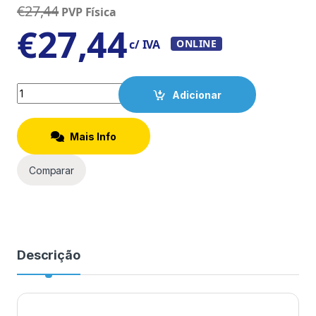
€
27,44
PVP Física
€
27,44
c/ IVA
ONLINE
Quantity
Adicionar
Mais Info
Comparar
Descrição