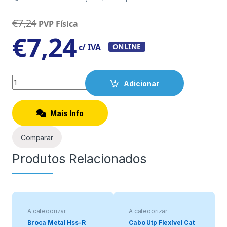
€
7,24
PVP Física
€
7,24
c/ IVA
ONLINE
Quantity
Adicionar
Mais Info
Comparar
Produtos Relacionados
A categorizar
A categorizar
Broca Metal Hss-R
Cabo Utp Flexível Cat