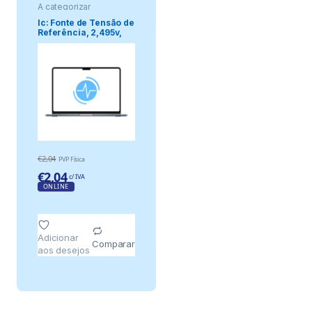
A categorizar
Ic: Fonte de Tensão de
Referência, 2,495v,
±2,2%,.
€
2,04
PVP Física
€
2,04
c/ IVA
ONLINE
Adicionar
Comparar
aos desejos