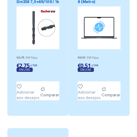
Din338 7,0×69/109 / 1k
6 (Metro)
Fischer
€
2,75
€
0,51
PVP Física
PVP Física
€
2,75
€
0,51
c/ IVA
c/ IVA
ONLINE
ONLINE
Adicionar
Adicionar
Comparar
Comparar
aos desejos
aos desejos