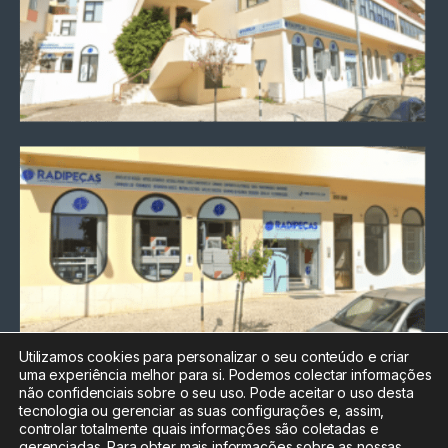
Utilizamos cookies para personalizar o seu conteúdo e criar
uma experiência melhor para si. Podemos colectar informações
Chamada para a rede fixa
não confidenciais sobre o seu uso. Pode aceitar o uso desta
nacional
tecnologia ou gerenciar as suas configurações e, assim,
Electrónica:
212
controlar totalmente quais informações são coletadas e
588 047
gerenciadas. Para obter mais informações sobre as nossas