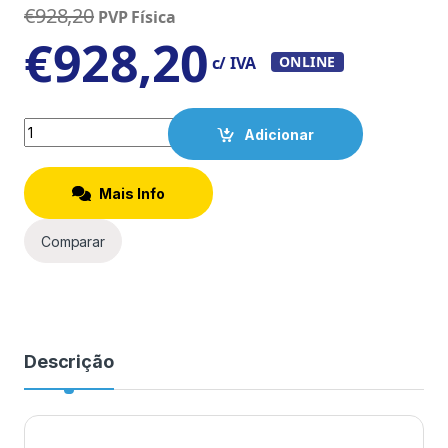
€
928,20
PVP Física
€
928,20
c/ IVA
ONLINE
Quantity
Adicionar
Mais Info
Comparar
Descrição