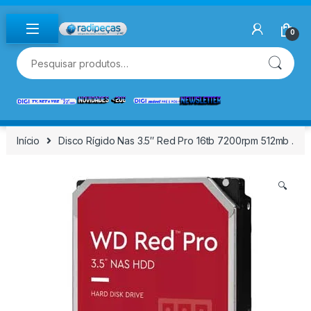
Skip to navigation
Skip to content
0
Pesquisar por:
Início
Disco Rígido Nas 3.5″ Red Pro 16tb 7200rpm 512mb .
🔍