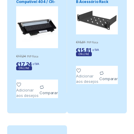
Compatível 404 / Clt-
B Acessório Rack
K404s / K404 P.
Prateleira
€
15,81
PVP Física
€
15,81
c/ IVA
ONLINE
€
17,24
PVP Física
€
17,24
c/ IVA
ONLINE
Adicionar
Comparar
aos desejos
Adicionar
Comparar
aos desejos