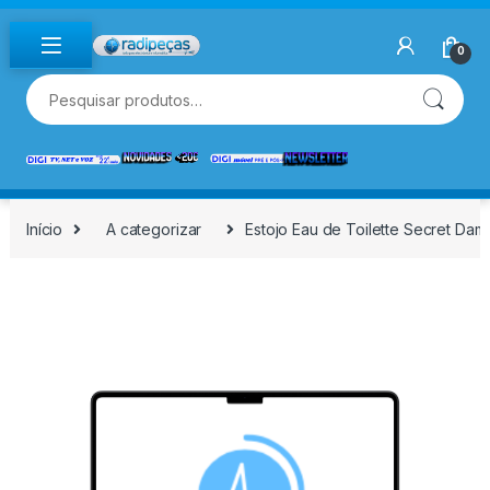
Skip to navigation
Skip to content
0
Pesquisar por:
Início
A categorizar
Estojo Eau de Toilette Secret Damo