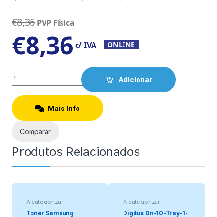
€
8,36
PVP Física
€
8,36
c/ IVA
ONLINE
Quantity
Adicionar
Mais Info
Comparar
Produtos Relacionados
A categorizar
A categorizar
Toner Samsung
Digitus Dn-10-Tray-1-