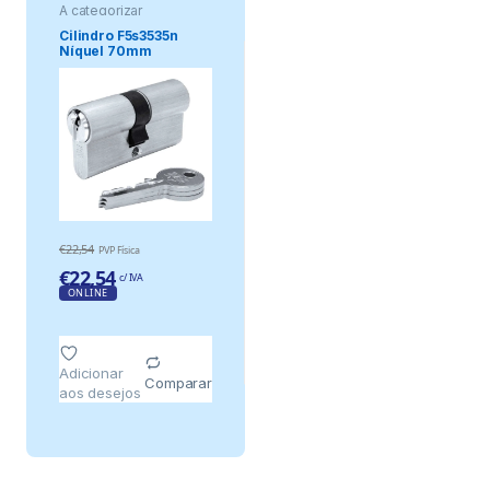
A categorizar
Cilindro F5s3535n
Níquel 70mm
(35+35mm) Cam
Longo.
€
22,54
PVP Física
€
22,54
c/ IVA
ONLINE
Adicionar
Comparar
aos desejos