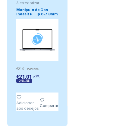
A categorizar
Manipulo de Gas
Indesit P.I. Ip 6-7 8mm
€
21,01
PVP Física
€
21,01
c/ IVA
ONLINE
Adicionar
Comparar
aos desejos