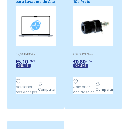
para Lavadora de Alta
10a Preto
Pressão
€
5,10
€
0,80
PVP Física
PVP Física
€
5,10
€
0,80
c/ IVA
c/ IVA
ONLINE
ONLINE
Adicionar
Adicionar
Comparar
Comparar
aos desejos
aos desejos