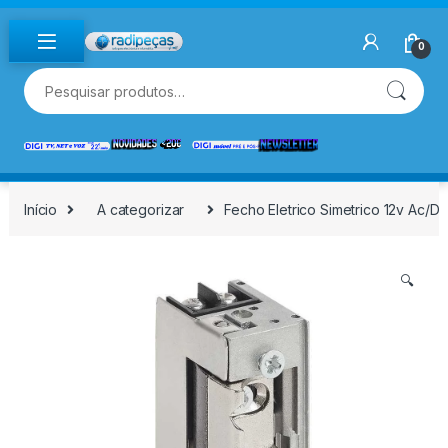
Skip to navigation
Skip to content
0
Pesquisar por:
Início
A categorizar
Fecho Eletrico Simetrico 12v Ac/D
🔍