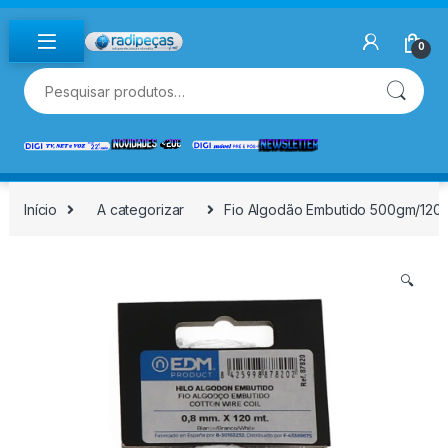
Skip to navigation
Skip to content
0
Pesquisar por:
Início
A categorizar
Fio Algodão Embutido 500gm/120
🔍