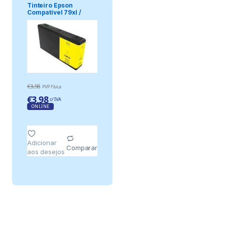
Tinteiro Epson
Compatível 79xl /
T7894 / T7904 / .
€
3,98
PVP Física
€
3,98
c/ IVA
ONLINE
Adicionar
Comparar
aos desejos