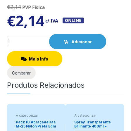
€
2,14
PVP Física
€
2,14
c/ IVA
ONLINE
Quantity
Adicionar
Mais Info
Comparar
Produtos Relacionados
A categorizar
A categorizar
Pack 10 Abraçadeiras
Spray Transparente
M-25 Nylon Preta Edm
Brilhante 400ml –
Evolution