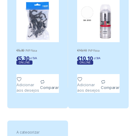
€
5,30
€
10,10
PVP Física
PVP Física
€
5,30
€
10,10
c/ IVA
c/ IVA
ONLINE
ONLINE
Adicionar
Adicionar
Comparar
Comparar
aos desejos
aos desejos
A categorizar