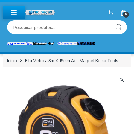
Skip to navigation
Skip to content
0
Pesquisar por:
Início
Fita Métrica 3m X 16mm Abs Magnet Koma Tools
🔍