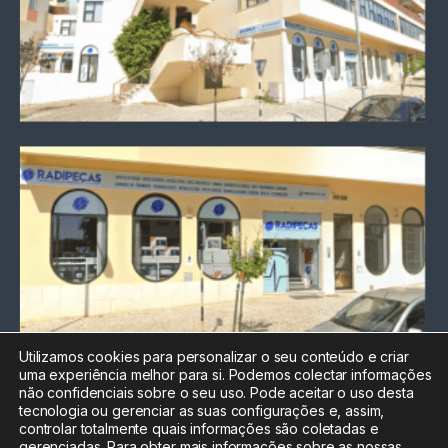
Utilizamos cookies para personalizar o seu conteúdo e criar
uma experiência melhor para si. Podemos colectar informações
Chamada para a rede fixa
não confidenciais sobre o seu uso. Pode aceitar o uso desta
nacional
tecnologia ou gerenciar as suas configurações e, assim,
Electrónica:
212
controlar totalmente quais informações são coletadas e
588 047
gerenciadas. Para obter mais informações sobre as nossas