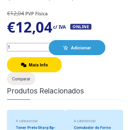
€
12,04
PVP Física
€
12,04
c/ IVA
ONLINE
Quantity
Adicionar
Mais Info
Comparar
Produtos Relacionados
A categorizar
A categorizar
Toner Preto Sharp Bp-
Comutador do Forno