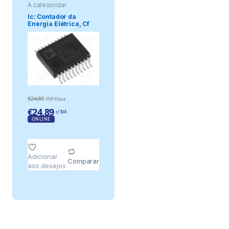
A categorizar
Ic: Contador da
Energia Elétrica, Cf
Pulses,Seria.
€
24,89
PVP Física
€
24,89
c/ IVA
ONLINE
Adicionar
Comparar
aos desejos