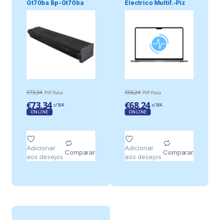
Gt70ba Bp-Gt70ba
Electrico Multif.-Piz
Sharp Bp-50.
€
73,34
€
68,24
PVP Física
PVP Física
€
73,34
€
68,24
c/ IVA
c/ IVA
ONLINE
ONLINE
Adicionar
Adicionar
Comparar
Comparar
aos desejos
aos desejos