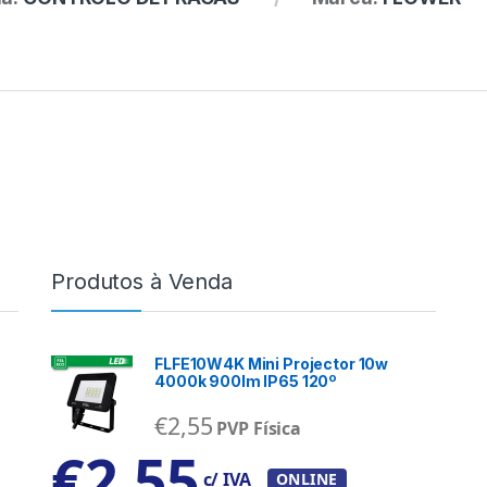
Produtos à Venda
FLFE10W4K Mini Projector 10w
4000k 900lm IP65 120º
€
2,55
PVP Física
€
2,55
c/ IVA
ONLINE