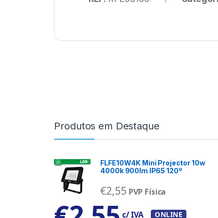
Produtos em Destaque
FLFE10W4K Mini Projector 10w
4000k 900lm IP65 120º
€
2,55
PVP Física
€
2,55
c/ IVA
ONLINE