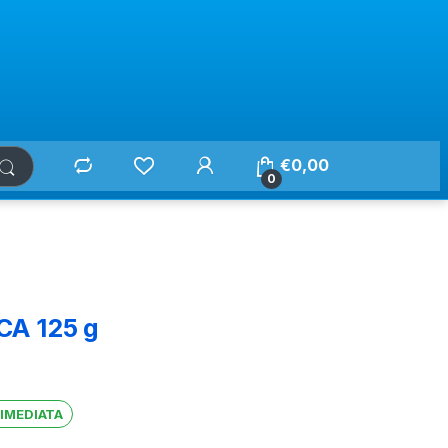
€
0,00
0
A 125 g
 IMEDIATA