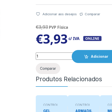
Adicionar aos desejos
Comparar
€
3,93
PVP Física
€
3,93
c/ IVA
ONLINE
Quantity
Adicionar
Comparar
Produtos Relacionados
CONTROL
CONTROL
CO
O DE
O DE
O 
GEL
ARMADIL
M