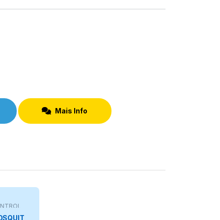
Mais Info
NTROL
DE
OSQUIT