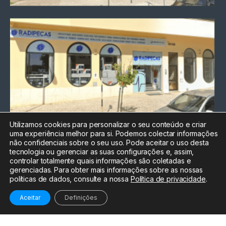
Utilizamos cookies para personalizar o seu conteúdo e criar
uma experiência melhor para si. Podemos colectar informações
Chamada para a rede fixa
não confidenciais sobre o seu uso. Pode aceitar o uso desta
nacional
tecnologia ou gerenciar as suas configurações e, assim,
Electrónica:
212
controlar totalmente quais informações são coletadas e
588 047
gerenciadas. Para obter mais informações sobre as nossas
políticas de dados, consulte a nossa
Política de privacidade
.
Informática:
212
588 044
Aceitar
Definições