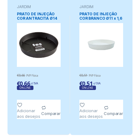
JARDIM
JARDIM
PRATO DE INJEÇÃO
PRATO DE INJEÇÃO
COR ANTRACITA Ø14
COR BRANCO Ø11 x 1,6
cm
cm
€
0,66
€
0,51
PVP Física
PVP Física
€
0,66
€
0,51
c/ IVA
c/ IVA
ONLINE
ONLINE
Adicionar
Adicionar
Comparar
Comparar
aos desejos
aos desejos