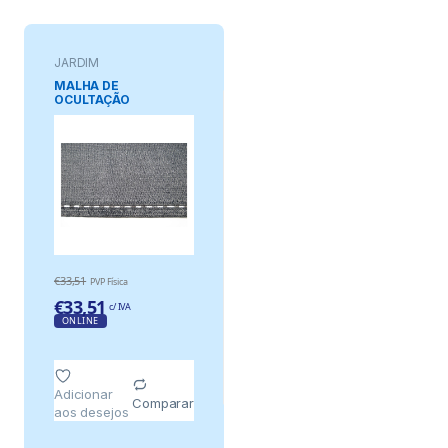
JARDIM
MALHA DE
OCULTAÇÃO
ANTRACITA, 230 g/m²
1 x 5 m
€
33,51
PVP Física
€
33,51
c/ IVA
ONLINE
Adicionar
Comparar
aos desejos