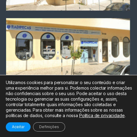
Utilizamos cookies para personalizar o seu conteúdo e criar
uma experiência melhor para si. Podemos colectar informações
Chamada para a rede fixa
não confidenciais sobre o seu uso. Pode aceitar o uso desta
nacional
tecnologia ou gerenciar as suas configurações e, assim,
Electrónica:
212
controlar totalmente quais informações são coletadas e
588 047
gerenciadas. Para obter mais informações sobre as nossas
políticas de dados, consulte a nossa
Política de privacidade
.
Informática:
212
588 044
Aceitar
Definições