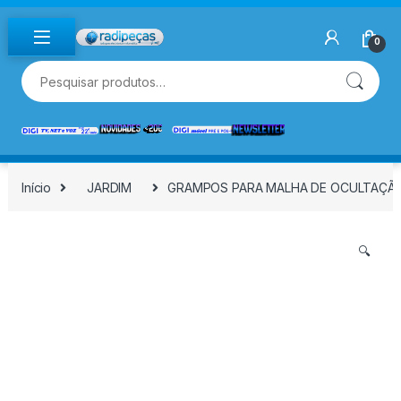
Skip to navigation
Skip to content
0
Pesquisar por:
Início
JARDIM
GRAMPOS PARA MALHA DE OCULTAÇÃO,
🔍