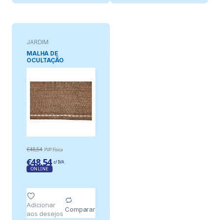
JARDIM
MALHA DE
OCULTAÇÃO
CASTANHA, 230 g/m²
1,5 x 5 m
€
48,54
PVP Física
€
48,54
c/ IVA
ONLINE
Adicionar
Comparar
aos desejos