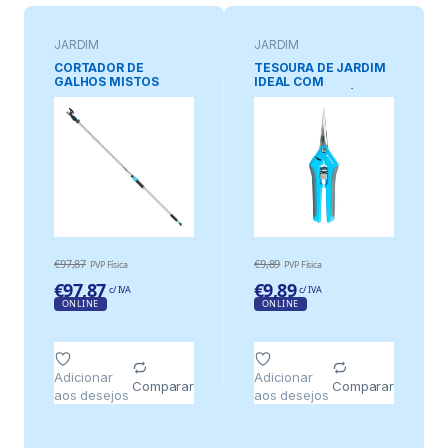
JARDIM
JARDIM
CORTADOR DE
TESOURA DE JARDIM
GALHOS MISTOS
IDEAL COM
IDEAL, CAPACIDADE
CAPACIDADE MÁXIMA
MÁXIMA DE CORTE DE
DE CORTE DE Ø5 mm
Ø25 mm, 2 m
€
97,87
€
9,89
PVP Física
PVP Física
€
97,87
€
9,89
c/ IVA
c/ IVA
ONLINE
ONLINE
Adicionar
Adicionar
Comparar
Comparar
aos desejos
aos desejos