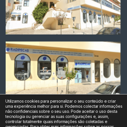
Utilizamos cookies para personalizar o seu conteúdo e criar
uma experiência melhor para si. Podemos colectar informações
Chamada para a rede fixa
não confidenciais sobre o seu uso. Pode aceitar o uso desta
nacional
tecnologia ou gerenciar as suas configurações e, assim,
Electrónica:
212
controlar totalmente quais informações são coletadas e
588 047
gerenciadas. Para obter mais informações sobre as nossas