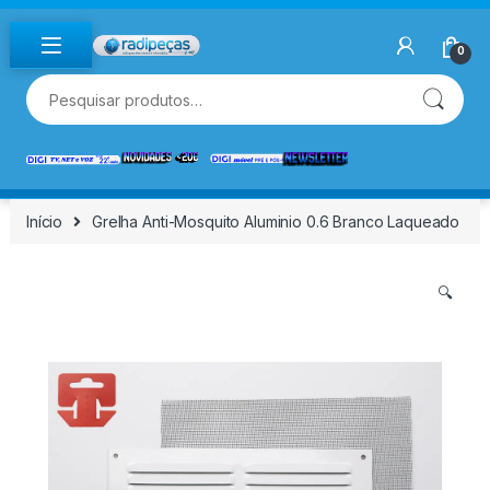
Skip to navigation
Skip to content
0
Pesquisar por:
Início
Grelha Anti-Mosquito Aluminio 0.6 Branco Laqueado
🔍