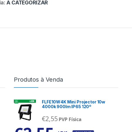
ia:
A CATEGORIZAR
Produtos à Venda
FLFE10W4K Mini Projector 10w
4000k 900lm IP65 120º
€
2,55
PVP Física