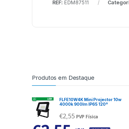
REF:
EDM87511
Categor
Produtos em Destaque
FLFE10W4K Mini Projector 10w
4000k 900lm IP65 120º
€
2,55
PVP Física