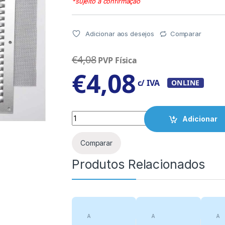
*sujeito a confirmação
Adicionar aos desejos
Comparar
€
4,08
PVP Física
€
4,08
c/ IVA
ONLINE
Quantity
Adicionar
Comparar
Produtos Relacionados
A
A
A
categorizar
categorizar
cat