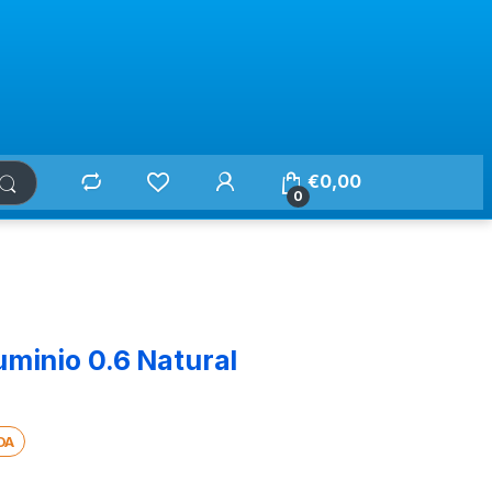
€
0,00
0
uminio 0.6 Natural
DA