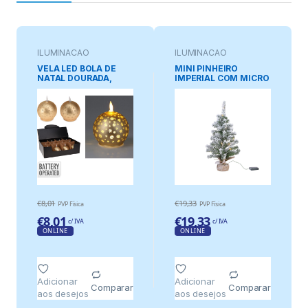
ILUMINAÇAO
ILUMINAÇAO
ORNAMENTAL
ORNAMENTAL
VELA LED BOLA DE
MINI PINHEIRO
NATAL DOURADA,
IMPERIAL COM MICRO
BRANCO QUENTE, 2
LED, LUZ FIXA
MODELOS COM
BRANCO QUENTE,
MOTIVOS DE NATAL
Ø36x60cm.
€
8,01
€
19,33
PVP Física
PVP Física
€
8,01
€
19,33
c/ IVA
c/ IVA
ONLINE
ONLINE
Adicionar
Adicionar
Comparar
Comparar
aos desejos
aos desejos