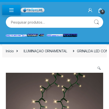
Skip to navigation
Skip to content
0
Pesquisar por:
Início
ILUMINAÇAO ORNAMENTAL
GRINALDA LED COM
🔍