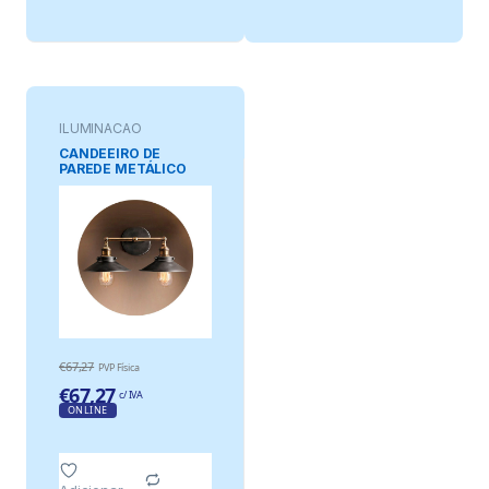
ILUMINAÇAO
ORNAMENTAL
CANDEEIRO DE
PAREDE METÁLICO
DUPLO VINTAGE E27
60W 63x29cm EDM
€
67,27
PVP Física
€
67,27
c/ IVA
ONLINE