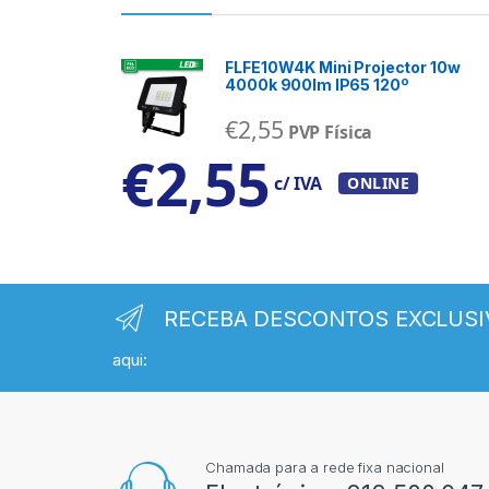
FLFE10W4K Mini Projector 10w
4000k 900lm IP65 120º
€
2,55
PVP Física
€
2,55
c/ IVA
ONLINE
RECEBA DESCONTOS EXCLUSI
aqui:
Chamada para a rede fixa nacional