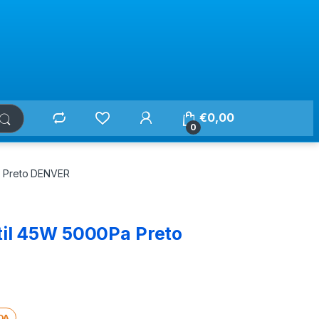
€
0,00
0
a Preto DENVER
til 45W 5000Pa Preto
DA