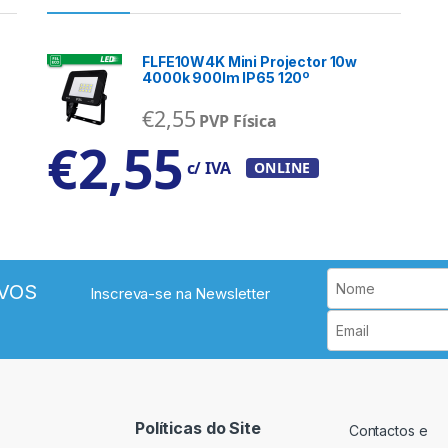
FLFE10W4K Mini Projector 10w
4000k 900lm IP65 120º
€
2,55
PVP Física
€
2,55
c/ IVA
ONLINE
VOS
Inscreva-se na Newsletter
Políticas do Site
Contactos e