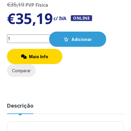
€
35,19
PVP Física
€
35,19
c/ IVA
ONLINE
Quantity
Adicionar
Mais Info
Comparar
Descrição