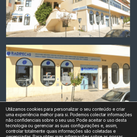
Utilizamos cookies para personalizar o seu conteúdo e criar
uma experiência melhor para si. Podemos colectar informações
Chamada para a rede fixa
não confidenciais sobre o seu uso. Pode aceitar o uso desta
nacional
tecnologia ou gerenciar as suas configurações e, assim,
Electrónica:
212
controlar totalmente quais informações são coletadas e
588 047
gerenciadas. Para obter mais informações sobre as nossas