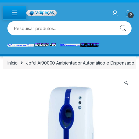
Skip to navigation
Skip to content
0
Pesquisar por:
Início
Jofel Ai90000 Ambientador Automático e Dispensado.
🔍