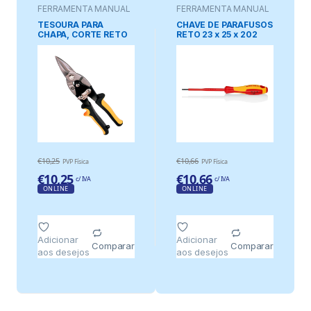
FERRAMENTA MANUAL
FERRAMENTA MANUAL
TESOURA PARA
CHAVE DE PARAFUSOS
CHAPA, CORTE RETO
RETO 23 x 25 x 202
250 mm
mm
€
10,25
€
10,66
PVP Física
PVP Física
€
10,25
€
10,66
c/ IVA
c/ IVA
ONLINE
ONLINE
Adicionar
Adicionar
Comparar
Comparar
aos desejos
aos desejos