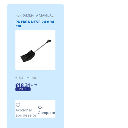
FERRAMENTA MANUAL
PA PARA NEVE 24 x 94
cm
€
18,31
PVP Física
€
18,31
c/ IVA
ONLINE
Adicionar
Comparar
aos desejos