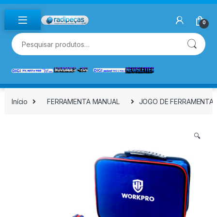
Skip to navigation
Skip to content
0
Pesquisar por:
Início
FERRAMENTA MANUAL
JOGO DE FERRAMENTAS
🔍