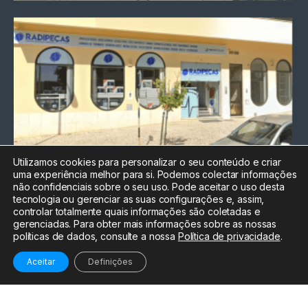
Utilizamos cookies para personalizar o seu conteúdo e criar
uma experiência melhor para si. Podemos colectar informações
Chamada para a rede fixa
não confidenciais sobre o seu uso. Pode aceitar o uso desta
nacional
tecnologia ou gerenciar as suas configurações e, assim,
Electrónica:
212
controlar totalmente quais informações são coletadas e
588 047
gerenciadas. Para obter mais informações sobre as nossas
políticas de dados, consulte a nossa
Política de privacidade
.
Informática:
212
588 044
Aceitar
Definições