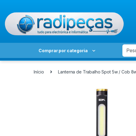
Skip to navigation
Skip to content
Search
Comprar por categoria
Início
Lanterna de Trabalho Spot 5w / Cob 8