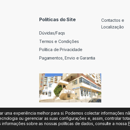
Políticas do Site
Contactos e
Localização
Dúvidas/Faqs
Termos e Condições
Política de Privacidade
Pagamentos, Envio e Garantia
iar uma experiência melhor para si. Podemos colectar informações n
ecnologia ou gerenciar as suas configurações e, assim, controlar tot
s informações sobre as nossas políticas de dados, consulte a nossa
P
 |