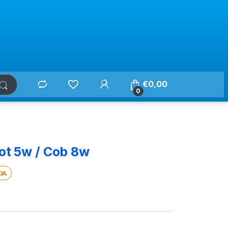
€
0,00
0
ot 5w / Cob 8w
DA