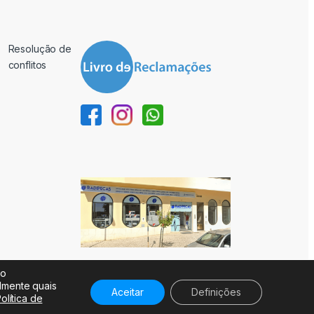
Resolução de
conflitos
ão
almente quais
Aceitar
Definições
olítica de