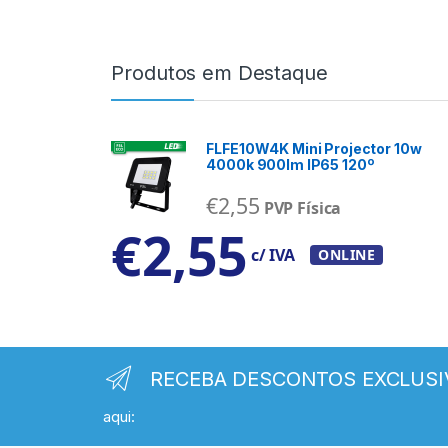
Produtos em Destaque
FLFE10W4K Mini Projector 10w
4000k 900lm IP65 120º
€
2,55
PVP Física
€
2,55
c/ IVA
ONLINE
RECEBA DESCONTOS EXCLUSI
aqui: