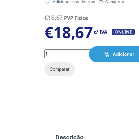
Adicionar aos desejos
Comparar
€
18,67
PVP Física
€
18,67
c/ IVA
ONLINE
Quantity
Adicionar
Comparar
Descrição