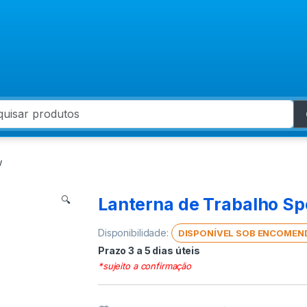
 for:
w
Lanterna de Trabalho Sp
🔍
Disponibilidade:
DISPONÍVEL SOB ENCOMEN
Prazo 3 a 5 dias úteis
*sujeito a confirmação