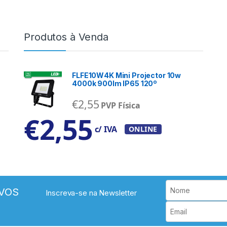
Produtos à Venda
FLFE10W4K Mini Projector 10w
4000k 900lm IP65 120º
€
2,55
PVP Física
€
2,55
c/ IVA
ONLINE
VOS
Inscreva-se na Newsletter