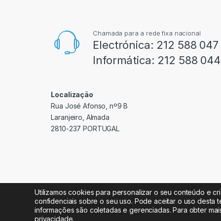
Chamada para a rede fixa nacional
Electrónica:
212 588 047
Informática:
212 588 044
Localização
Rua José Afonso, nº9 B
Laranjeiro, Almada
2810-237 PORTUGAL
Utilizamos cookies para personalizar o seu conteúdo e cr
confidenciais sobre o seu uso. Pode aceitar o uso desta t
informações são coletadas e gerenciadas. Para obter mai
Radipeças Lda. 2026 © Todos os direitos reservados
privacidade
.