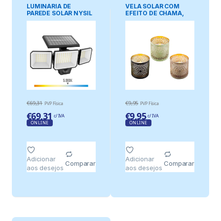
LUMINÁRIA DE
VELA SOLAR COM
PAREDE SOLAR NYSIL
EFEITO DE CHAMA,
COM SENSOR 8,7 W,
Ø8,5 x 8 cm, CORES
5000 K, 1000 lm
SORTIDAS
€
69,31
€
9,95
PVP Física
PVP Física
€
69,31
€
9,95
c/ IVA
c/ IVA
ONLINE
ONLINE
Adicionar
Adicionar
Comparar
Comparar
aos desejos
aos desejos