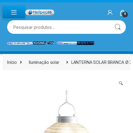
Skip to navigation
Skip to content
0
Pesquisar por:
Início
Iluminação solar
LANTERNA SOLAR BRANCA Ø 2
🔍