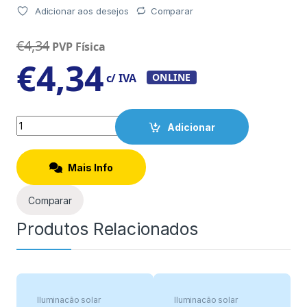
Adicionar aos desejos
Comparar
€
4,34
PVP Física
€
4,34
c/ IVA
ONLINE
Quantity
Adicionar
Mais Info
Comparar
Produtos Relacionados
Iluminação solar
Iluminação solar