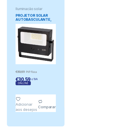
Iluminação solar
PROJETOR SOLAR
AUTOBASCULANTE,
10 W, 1800 lm, 6500 K,
COM SENSOR DE
MOVIMENTO, PRETO
€
30,59
PVP Física
€
30,59
c/ IVA
ONLINE
Adicionar
Comparar
aos desejos