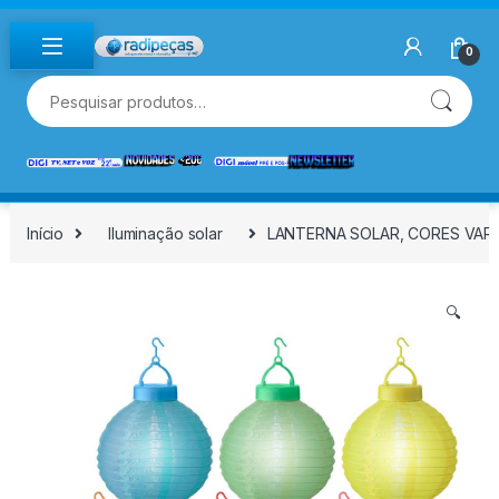
Skip to navigation
Skip to content
0
Pesquisar por:
Início
Iluminação solar
LANTERNA SOLAR, CORES VAR
🔍