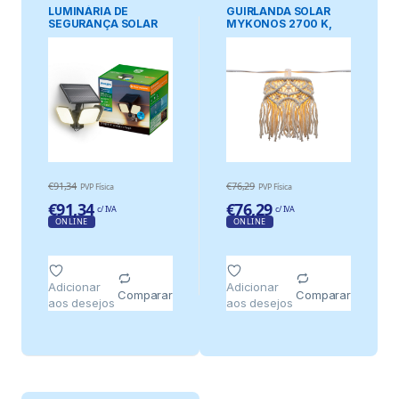
LUMINÁRIA DE
GUIRLANDA SOLAR
SEGURANÇA SOLAR
MYKONOS 2700 K,
ZYREN, PRETA, 24,5
280 lm, LUZ QUENTE,
W, 4000/50 lm, 3000
IP44, 5 m
K
€
91,34
€
76,29
PVP Física
PVP Física
€
91,34
€
76,29
c/ IVA
c/ IVA
ONLINE
ONLINE
Adicionar
Adicionar
Comparar
Comparar
aos desejos
aos desejos