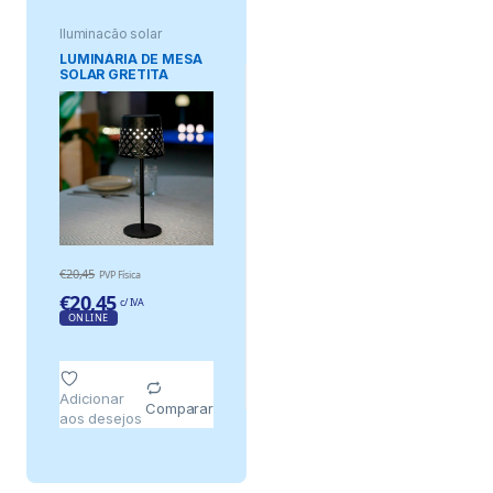
Iluminação solar
LUMINÁRIA DE MESA
SOLAR GRETITA
PRETA, Ø12 x 30 cm
€
20,45
PVP Física
€
20,45
c/ IVA
ONLINE
Adicionar
Comparar
aos desejos