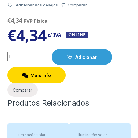
Adicionar aos desejos
Comparar
€
4,34
PVP Física
€
4,34
c/ IVA
ONLINE
Quantity
Adicionar
Mais Info
Comparar
Produtos Relacionados
Iluminação solar
Iluminação solar